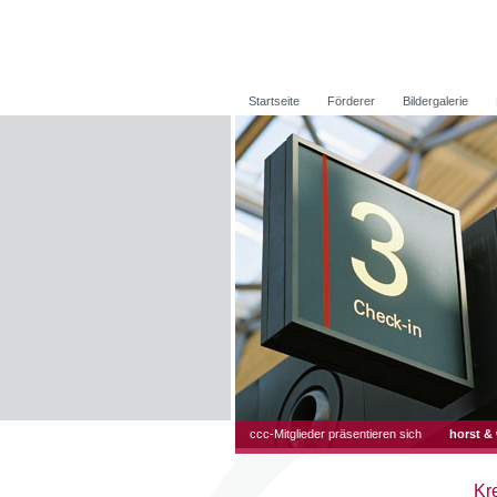
Startseite
Förderer
Bildergalerie
ccc-Mitglieder präsentieren sich
horst &
Kr