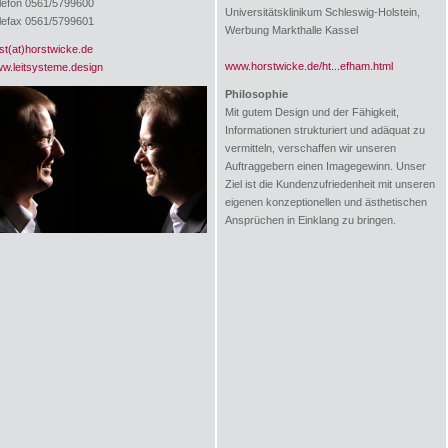
lefon 0561/5799600
Universitätsklinikum Schleswig-Holstein,
lefax 0561/5799601
Werbung Markthalle Kassel
st(at)horstwicke.de
www.horstwicke.de/ht...efham.html
w.leitsysteme.design
Philosophie
Mit gutem Design und der Fähigkeit,
Informationen strukturiert und adäquat zu
vermitteln, verschaffen wir unseren
Auftraggebern einen Imagegewinn. Unser
Ziel ist die Kundenzufriedenheit mit unseren
eigenen konzeptionellen und ästhetischen
Ansprüchen in Einklang zu bringen.