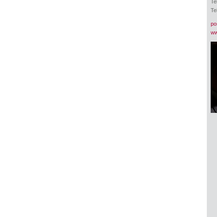
Te
Te
po
ww