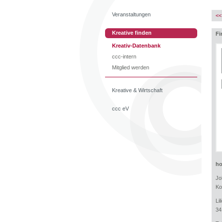
Veranstaltungen
<<
Kreative finden
Fi
Kreativ-Datenbank
ccc-intern
Mitglied werden
Kreative & Wirtschaft
ccc eV
ho
Jo
Ko
Li
34