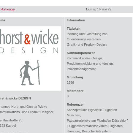
 Vorheriger
Eintrag 16 von 29
rma
Information
Tätigkeit
Planung und Gestaltung von
Orientierungssystemen,
Grafik- und Produkt-Design
Kernkompetenzen
Kommunikations-Design,
Produktentwicklung und -design,
Projektmanagement
Gründung
1996
Mitarbeiter
3
rst & wicke DESIGN
Referenzen
hannes Horst und Gunnar Wicke
Konzeptstudie Signaletik Flughafen
mmunikations- und Produkt Designer
München,
lienthalstraße 25
Passagierleitsystem Flughafen Düsseldorf,
123 Kassel
Fluggastinformationssystem Flughafen
Hamburg, Besucherleitsystem