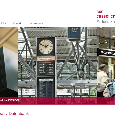
Links
Kontakt
Impressum
 wicke DESIGN
eativ-Datenbank