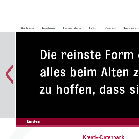
Startseite
Förderer
Bildergalerie
Links
Kontakt
Impress
Einstein
Kreativ-Datenbank