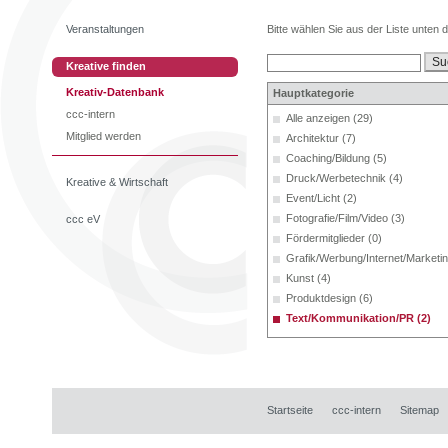
Veranstaltungen
Bitte wählen Sie aus der Liste unten 
Kreative finden
Kreativ-Datenbank
Hauptkategorie
ccc-intern
Alle anzeigen (29)
Mitglied werden
Architektur (7)
Coaching/Bildung (5)
Druck/Werbetechnik (4)
Kreative & Wirtschaft
Event/Licht (2)
Fotografie/Film/Video (3)
ccc eV
Fördermitglieder (0)
Grafik/Werbung/Internet/Marketin
Kunst (4)
Produktdesign (6)
Text/Kommunikation/PR (2)
Startseite
ccc-intern
Sitemap