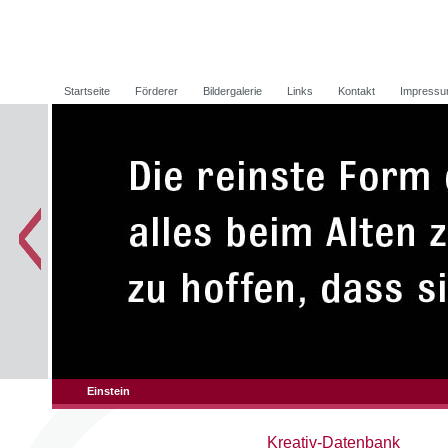
Startseite
Förderer
Bildergalerie
Links
Kontakt
Impress
Einstein
Kreativ-Datenbank