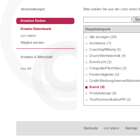
Veranstaltungen
Bitte wählen Sie aus der Liste unten 
Kreative finden
Kreativ-Datenbank
Hauptkategorie
ccc-intern
Alle anzeigen (29)
Mitglied werden
Architektur (7)
Coaching/Bildung (5)
Druck/Werbetechnik (4)
Kreative & Wirtschaft
Event/Licht (2)
Fotografie/Film/Video (3)
ccc eV
Fördermitglieder (0)
Grafik/Werbung/Internet/Marketin
Kunst (4)
Produktdesign (6)
Text/Kommunikation/PR (2)
Startseite
ccc-intern
Sitemap