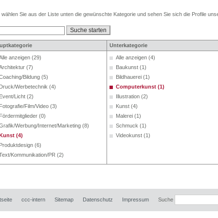
e wählen Sie aus der Liste unten die gewünschte Kategorie und sehen Sie sich die Profile unse
uptkategorie
Unterkategorie
Alle anzeigen (29)
Alle anzeigen (4)
Architektur (7)
Baukunst (1)
Coaching/Bildung (5)
Bildhauerei (1)
Druck/Werbetechnik (4)
Computerkunst (1)
Event/Licht (2)
Illustration (2)
Fotografie/Film/Video (3)
Kunst (4)
Fördermitglieder (0)
Malerei (1)
Grafik/Werbung/Internet/Marketing (8)
Schmuck (1)
Kunst (4)
Videokunst (1)
Produktdesign (6)
Text/Kommunikation/PR (2)
tseite
ccc-intern
Sitemap
Datenschutz
Impressum
Suche