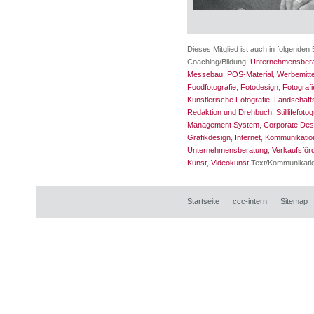
Dieses Mitglied ist auch in folgenden 
Coaching/Bildung:
Unternehmensber
Messebau
,
POS-Material
,
Werbemitte
Foodfotografie
,
Fotodesign
,
Fotografi
Künstlerische Fotografie
,
Landschafts
Redaktion und Drehbuch
,
Stilllifefoto
Management System
,
Corporate Des
Grafikdesign
,
Internet
,
Kommunikatio
Unternehmensberatung
,
Verkaufsför
Kunst
,
Videokunst
Text/Kommunikati
Startseite
ccc-intern
Sitemap