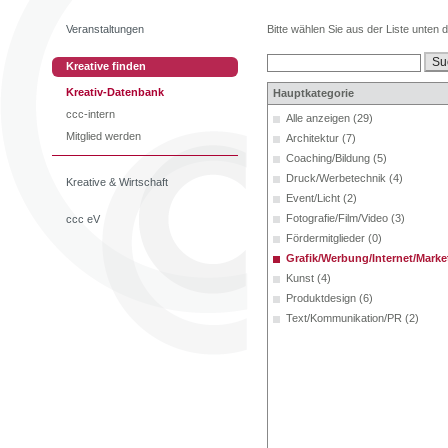
Veranstaltungen
Bitte wählen Sie aus der Liste unten 
Kreative finden
Kreativ-Datenbank
Hauptkategorie
ccc-intern
Alle anzeigen (29)
Mitglied werden
Architektur (7)
Coaching/Bildung (5)
Druck/Werbetechnik (4)
Kreative & Wirtschaft
Event/Licht (2)
Fotografie/Film/Video (3)
ccc eV
Fördermitglieder (0)
Grafik/Werbung/Internet/Market
Kunst (4)
Produktdesign (6)
Text/Kommunikation/PR (2)