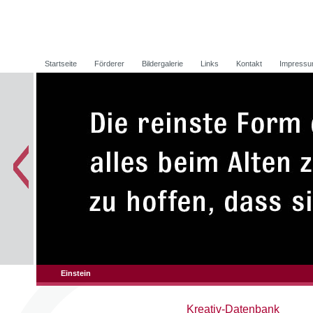
Startseite
Förderer
Bildergalerie
Links
Kontakt
Impress
Einstein
Kreativ-Datenbank