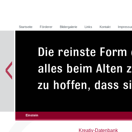
Startseite
Förderer
Bildergalerie
Links
Kontakt
Impress
Einstein
Kreativ-Datenbank