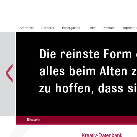
Startseite
Förderer
Bildergalerie
Links
Kontakt
Impress
Einstein
Kreativ-Datenbank