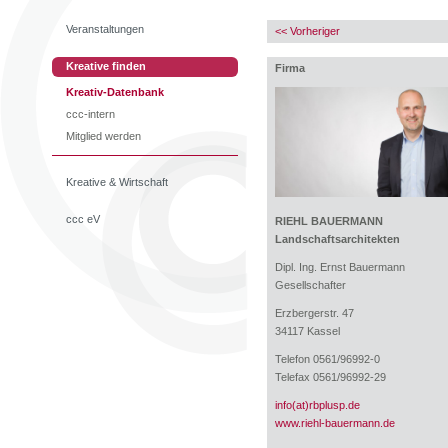
Veranstaltungen
<< Vorheriger
Kreative finden
Firma
Kreativ-Datenbank
ccc-intern
Mitglied werden
Kreative & Wirtschaft
ccc eV
RIEHL BAUERMANN
Landschaftsarchitekten
Dipl. Ing. Ernst Bauermann
Gesellschafter
Erzbergerstr. 47
34117 Kassel
Telefon 0561/96992-0
Telefax 0561/96992-29
info(at)rbplusp.de
www.riehl-bauermann.de