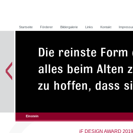
Startseite
Förderer
Bildergalerie
Links
Kontakt
Impress
Einstein
iF DESIGN AWARD 201